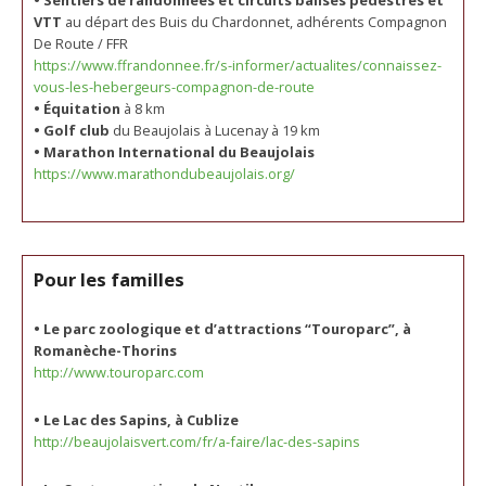
• Sentiers de randonnées et circuits balisés pédestres et
VTT
au départ des Buis du Chardonnet, adhérents Compagnon
De Route / FFR
https://www.ffrandonnee.fr/s-informer/actualites/connaissez-
vous-les-hebergeurs-compagnon-de-route
• Équitation
à 8 km
• Golf club
du Beaujolais à Lucenay à 19 km
• Marathon International du Beaujolais
https://www.marathondubeaujolais.org/
Pour les familles
• Le parc zoologique et d’attractions “Touroparc”, à
Romanèche-Thorins
http://www.touroparc.com
• Le Lac des Sapins, à Cublize
http://beaujolaisvert.com/fr/a-faire/lac-des-sapins