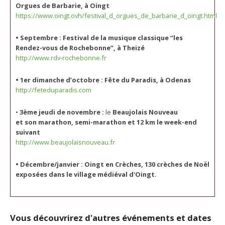
Orgues de Barbarie, à Oingt
https://www.oingt.ovh/festival_d_orgues_de_barbarie_d_oingt.html
• Septembre : Festival de la musique classique “les
Rendez-vous de Rochebonne”, à Theizé
http://www.rdv-rochebonne.fr
• 1er dimanche d’octobre :
Fête du Paradis, à Odenas
http://feteduparadis.com
•
3ème jeudi de novembre :
le
Beaujolais Nouveau
et son
marathon, semi-marathon et 12 km le week-end
suivant
http://www.beaujolaisnouveau.fr
• Décembre/janvier :
Oingt en Crèches, 130 crèches de Noël
exposées dans le village médiéval d'Oingt.
Vous découvrirez d'autres événements et dates